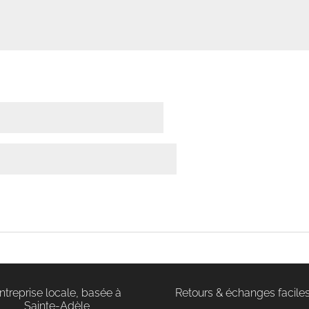
ntreprise locale, basée à
Retours & échanges facile
Sainte-Adèle