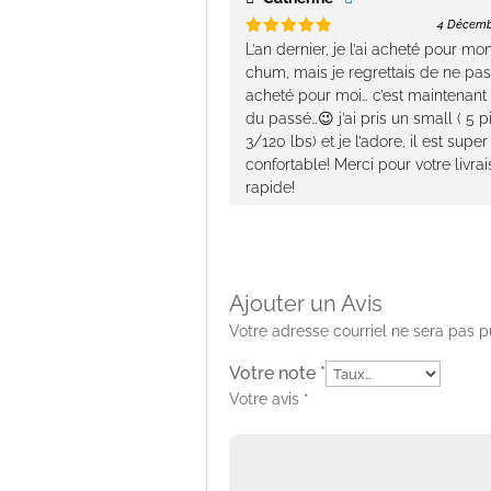
peuvent
4 Décemb
être
Note
5
L’an dernier, je l’ai acheté pour mo
choisies
sur 5
chum, mais je regrettais de ne pas 
sur
acheté pour moi… c’est maintenant
la
du passé…😉 j’ai pris un small ( 5 p
page
3/120 lbs) et je l’adore, il est super
du
confortable! Merci pour votre livra
produit
rapide!
Ajouter un Avis
Votre adresse courriel ne sera pas p
Votre note
*
Votre avis
*