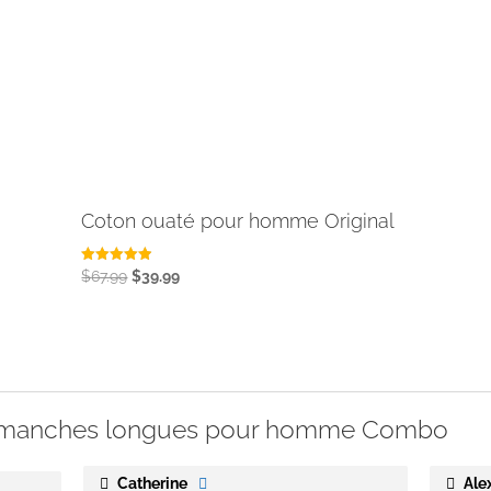
Coton ouaté pour homme Original
Le
Le
Note
$
67.99
$
39.99
4.92
Ce
prix
prix
sur 5
produit
initial
actuel
a
était :
est :
plusieurs
$67.99.
$39.99.
variations.
à manches longues pour homme Combo
Les
options
peuvent
Catherine
Ale