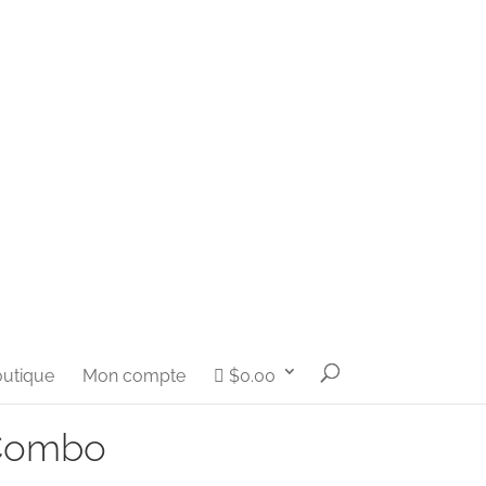
utique
Mon compte
$0.00
 Combo