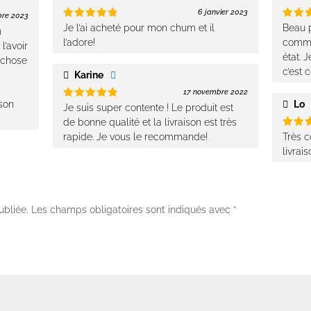
être
6 janvier 2023
re 2023
choisies
Note
5
Note
Je l’ai acheté pour mon chum et il
Beau p
n
sur 5
sur 
sur
l’adore!
comma
l’avoir
la
état. 
 chose
page
c’est c
i
Karine
du
17 novembre 2022
produit
ison
Lo
Note
5
Je suis super contente ! Le produit est
sur 5
de bonne qualité et la livraison est très
Note
rapide. Je vous le recommande!
Très c
sur 
livrais
ubliée.
Les champs obligatoires sont indiqués avec
*