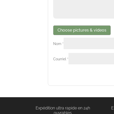
Choose pictures & videos
Nom
*
Courriel
*
Expédition ultra rapide en 24h
E
ouvrables