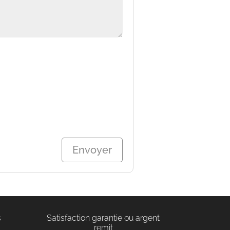
s
Satisfaction garantie ou argent
remit