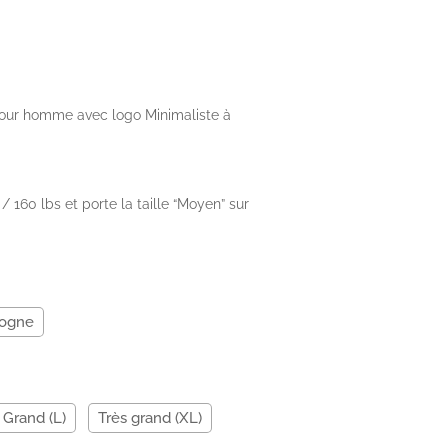
ix
tuel
our homme avec logo Minimaliste à
 :
4.99.
″ / 160 lbs et porte la taille “Moyen” sur
ogne
Grand (L)
Très grand (XL)