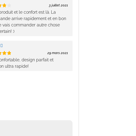
3 juillet 2021
4
roduit et le confort est là. La
5
nde arrive rapidement et en bon
Je vais commander autre chose
ertain! :)
29 mars 2021
5
onfortable, design parfait et
5
on ultra rapide!