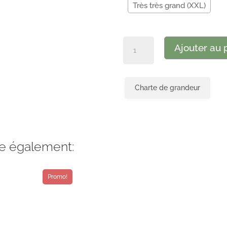
Très très grand (XXL)
quantité
Ajouter au 
de
Chandail
à
Charte de grandeur
manches
longues
pour
homme
Combo
e également:
Promo!