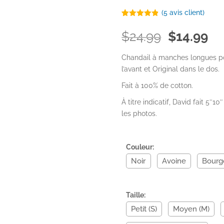
(
5
avis client)
Noté
5
4.80
sur 5
Le
Le
$
24.99
$
14.99
basé sur
prix
pr
notations
client
initial
ac
Chandail à manches longues p
était :
est
l’avant et Original dans le dos.
$24.99.
$1
Fait à 100% de cotton.
À titre indicatif, David fait 5″10
les photos.
Couleur
:
Noir
Avoine
Bourg
Taille
:
Petit (S)
Moyen (M)