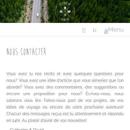
Nous contacter
Vous avez lu nos récits et avez quelques questions pour
nous? Vous avez une idée d’article que vous aimeriez que l’on
aborde? Vous avez des commentaires, des suggestions ou
encore une proposition pour nous? Écrivez-nous, nous
adorons vous lire. Faites-nous part de vos projets, de vos
idées de voyage ou encore de votre prochaine aventure!
Chacun des messages reçus est lu attentivement et répondu
en 24hr. Au plaisir d’avoir de vos nouvelles!