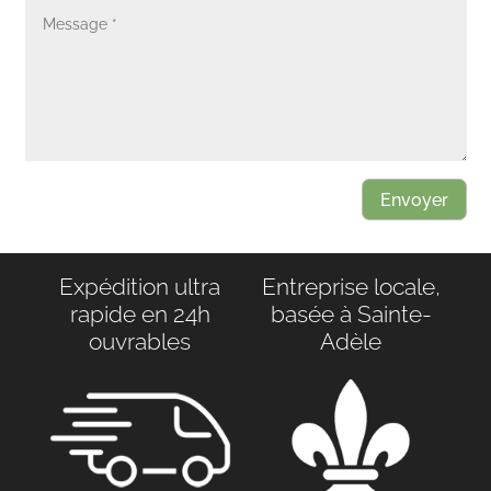
Envoyer
Expédition ultra
Entreprise locale,
rapide en 24h
basée à Sainte-
ouvrables
Adèle