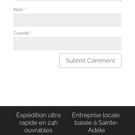
Nom
*
Courriel
*
Expédition ultra
Entreprise locale,
rapide en 24h
basée à Sainte-
ouvrables
Adèle