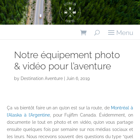
Notre équipement photo
& vidéo pour l’aventure
by
Destination Aventure
Juin 6, 2019
Ça va bientôt faire un an qu’on est sur la route, de
Montréal à
l’Alaska à l’Argentine
, pour Fujiflm Canada. Évidemment, on
documente le tout en photo et en vidéo, qu’on vous partage
ensuite quelques fois par semaine sur nos médias sociaux et
les leurs. Nous recevons souvent des questions du type “quel