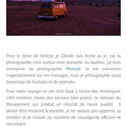
Pour le reste de l’article, je (David) vais écrire au je, car la
photographie, c’est surtout mon domaine. Au Québec, j’ai mon
entreprise de photographie,
Photodr
. Je me concentre
majoritairement sur les mariages, mais je photographie aussi
beaucoup de festivals et de portraits.
Pour notre voyage en van d’un bout à l’autre des Amériques,
côté matériel, j’avais des besoins bien précis. Je désirais de
l’équipement qui produit un résultat de haute qualité, il
devait être résistant & durable, je ne voulais pas apporter 12
lentilles et je voulais un système de sauvegarde efficace et
sécuritaire.