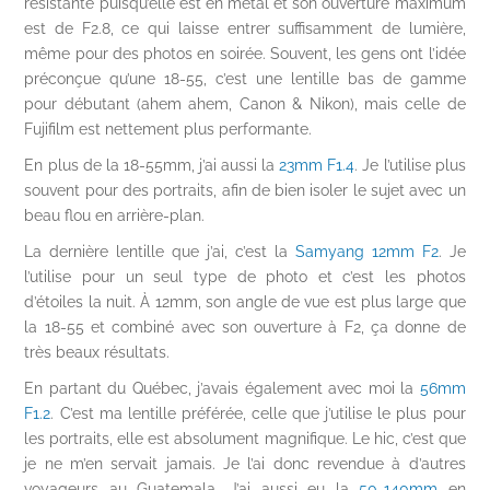
résistante puisqu’elle est en métal et son ouverture maximum
est de F2.8, ce qui laisse entrer suffisamment de lumière,
même pour des photos en soirée. Souvent, les gens ont l’idée
préconçue qu’une 18-55, c’est une lentille bas de gamme
pour débutant (ahem ahem, Canon & Nikon), mais celle de
Fujifilm est nettement plus performante.
En plus de la 18-55mm, j’ai aussi la
23mm F1.4
. Je l’utilise plus
souvent pour des portraits, afin de bien isoler le sujet avec un
beau flou en arrière-plan.
La dernière lentille que j’ai, c’est la
Samyang 12mm F2
. Je
l’utilise pour un seul type de photo et c’est les photos
d’étoiles la nuit. À 12mm, son angle de vue est plus large que
la 18-55 et combiné avec son ouverture à F2, ça donne de
très beaux résultats.
En partant du Québec, j’avais également avec moi la
56mm
F1.2
. C’est ma lentille préférée, celle que j’utilise le plus pour
les portraits, elle est absolument magnifique. Le hic, c’est que
je ne m’en servait jamais. Je l’ai donc revendue à d’autres
voyageurs au Guatemala. J’ai aussi eu la
50-140mm
en