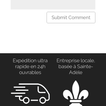
Expédition ultra
Entreprise locale,
rapide en 24h
basée à Sainte-
ouvrables
Adèle