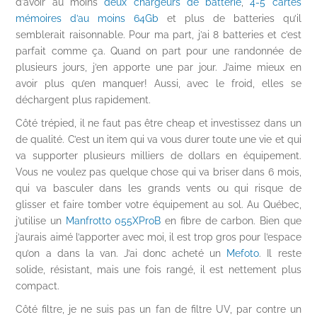
d’avoir au moins
deux chargeurs de batterie
,
4-5 cartes
mémoires d’au moins 64Gb
et plus de batteries qu’il
semblerait raisonnable. Pour ma part, j’ai 8 batteries et c’est
parfait comme ça. Quand on part pour une randonnée de
plusieurs jours, j’en apporte une par jour. J’aime mieux en
avoir plus qu’en manquer! Aussi, avec le froid, elles se
déchargent plus rapidement.
Côté trépied, il ne faut pas être cheap et investissez dans un
de qualité. C’est un item qui va vous durer toute une vie et qui
va supporter plusieurs milliers de dollars en équipement.
Vous ne voulez pas quelque chose qui va briser dans 6 mois,
qui va basculer dans les grands vents ou qui risque de
glisser et faire tomber votre équipement au sol. Au Québec,
j’utilise un
Manfrotto 055XProB
en fibre de carbon. Bien que
j’aurais aimé l’apporter avec moi, il est trop gros pour l’espace
qu’on a dans la van. J’ai donc acheté un
Mefoto
. Il reste
solide, résistant, mais une fois rangé, il est nettement plus
compact.
Côté filtre, je ne suis pas un fan de filtre UV, par contre un