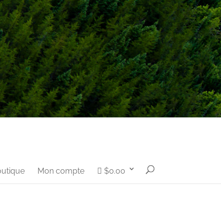
utique
Mon compte
$0.00